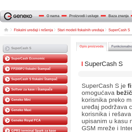
O nama
Proizvodi i usluge
Baza znanja
Fiskalni uređaji i rešenja
Stari modeli fiskalnih uređaja
SuperCash S
Opis proizvoda
Funkcionaln
SuperCash S
SuperCash Economic
SuperCash S
FP200PJ fiskalni štampač
SuperCash S fiskalni štampač
SuperCash S je
f
Softver za kase i štampače
omogućava
beži
korisnika preko m
Geneko Mini
uređaj podržava c
Geneko Maxi
korisnika i rešav
upisanim u kasu 
Geneko Royal FCA
GSM mreže i Inter
GPRS terminal Spark za kase