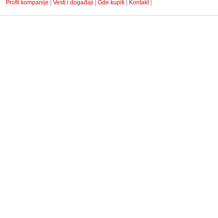
Profil kompanije
|
Vesti i događaji
|
Gde kupiti
|
Kontakt
|