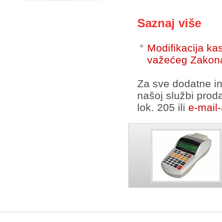
Saznaj više
Modifikacija k
važećeg Zakona 
Za sve dodatne in
našoj službi prod
lok. 205
ili
e-mail