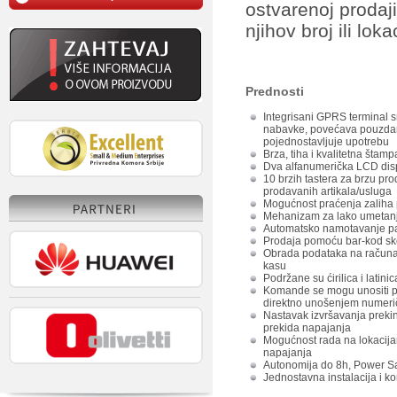
ostvarenoj prodaji
njihov broj ili loka
Prednosti
Integrisani GPRS terminal 
nabavke, povećava pouzdan
pojednostavljuje upotrebu
Brza, tiha i kvalitetna štamp
Dva alfanumerička LCD dis
10 brzih tastera za brzu pr
prodavanih artikala/usluga
Mogućnost praćenja zaliha
Mehanizam za lako umetanj
Automatsko namotavanje pa
Prodaja pomoću bar-kod s
Obrada podataka na računar
kasu
Podržane su ćirilica i latinic
Komande se mogu unositi pu
direktno unošenjem numeri
Nastavak izvršavanja preki
prekida napajanja
Mogućnost rada na lokacij
napajanja
Autonomija do 8h, Power S
Jednostavna instalacija i ko