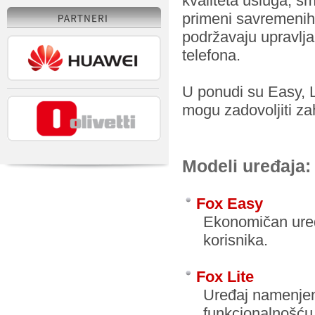
kvaliteta usluga, s
primeni savremenih 
podržavaju upravlj
telefona.
U ponudi su Easy, L
mogu zadovoljiti za
Modeli uređaja:
Fox Easy
Ekonomičan uređ
korisnika.
Fox Lite
Uređaj namenjen
funkcionalnošću