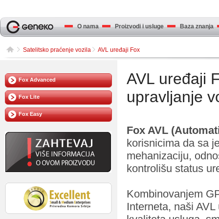
O nama
Proizvodi i usluge
Baza znanja
Satelitsko praćenje vozila
AVL uređaji Fox
AVL uređaji F
Fox Advanced
upravljanje 
Fox Lite
Fox Easy
Fox AVL (Automati
korisnicima da sa j
mehanizaciju, odnos
kontrolišu status ur
Kombinovanjem GPS
Interneta, naši AVL