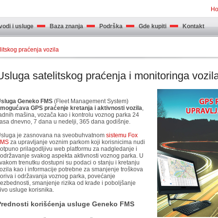
H
odi i usluge
Baza znanja
Podrška
Gde kupiti
Kontakt
litskog praćenja vozila
Usluga satelitskog praćenja i monitoringa vozil
sluga Geneko FMS
(Fleet Management System)
mogućava GPS praćenje kretanja i aktivnosti vozila
,
adnih mašina, vozača kao i kontrolu voznog parka 24
asa dnevno, 7 dana u nedelji, 365 dana godišnje.
sluga je zasnovana na sveobuhvatnom
sistemu Fox
FMS
za upravljanje voznim parkom koji korisnicima nudi
otpuno prilagodljivu web platformu za nadgledanje i
održavanje svakog aspekta aktivnosti voznog parka. U
vakom trenutku dostupni su podaci o stanju i kretanju
ozila kao i informacije potrebne za smanjenje troškova
oriva i održavanja voznog parka, povećanje
ezbednosti, smanjenje rizika od krađe i poboljšanje
ivo usluge korisnika.
Prednosti korišćenja usluge Geneko FMS