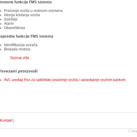
snovne funkcije FMS sistema
Praćenje vozila u realnom vremenu
Istorija kretanja vozila
Izveštaji
Alarm
Obaveštenja
apredne funkcije FMS sistema
Identifikacija vozača
Blokada motora
Saznaj više
Povezani proizvodi
AVL uređaji Fox za satelitsko praćenje vozila i upravljanje voznim parkom
Kontakt
|
Copy