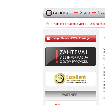
O nama
Proizv
Satelitsko praćenje vozila
Usluga sate
Usluga Geneko FMS - Funkcije
U
o
r
č
U
p
p
s
v
g
b
n