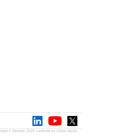
right © Geneko 2026 | website by
Urban dizajn