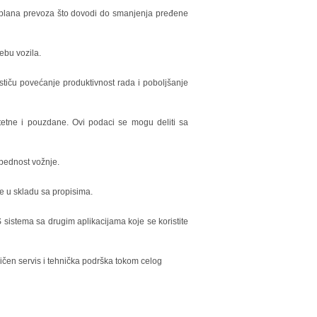
plana prevoza što dovodi do smanjenja pređene
ebu vozila.
tiču povećanje produktivnost rada i poboljšanje
tetne i pouzdane. Ovi podaci se mogu deliti sa
zbednost vožnje.
je u skladu sa propisima.
 sistema sa drugim aplikacijama koje se koristite
ičen servis i tehnička podrška tokom celog