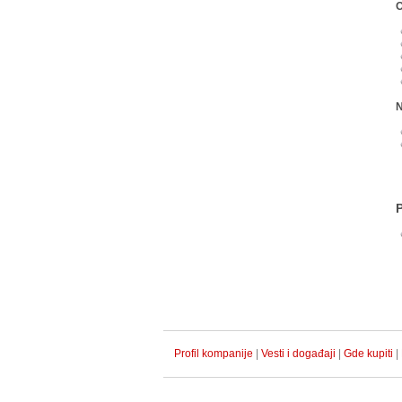
O
N
Profil kompanije
|
Vesti i događaji
|
Gde kupiti
|