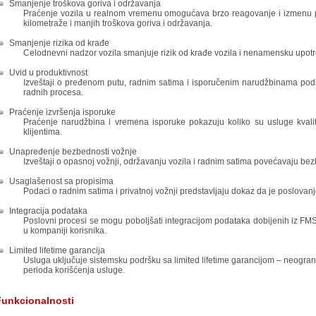
Smanjenje troškova goriva i održavanja
Praćenje vozila u realnom vremenu omogućava brzo reagovanje i izmenu 
kilometraže i manjih troškova goriva i održavanja.
Smanjenje rizika od krađe
Celodnevni nadzor vozila smanjuje rizik od krađe vozila i nenamensku upotr
Uvid u produktivnost
Izveštaji o pređenom putu, radnim satima i isporučenim narudžbinama pods
radnih procesa.
Praćenje izvršenja isporuke
Praćenje narudžbina i vremena isporuke pokazuju koliko su usluge kvali
klijentima.
Unapređenje bezbednosti vožnje
Izveštaji o opasnoj vožnji, održavanju vozila i radnim satima povećavaju be
Usaglašenost sa propisima
Podaci o radnim satima i privatnoj vožnji predstavljaju dokaz da je poslovan
Integracija podataka
Poslovni procesi se mogu poboljšati integracijom podataka dobijenih iz FMS
u kompaniji korisnika.
Limited lifetime garancija
Usluga uključuje sistemsku podršku sa limited lifetime garancijom – neogran
perioda korišćenja usluge.
Funkcionalnosti