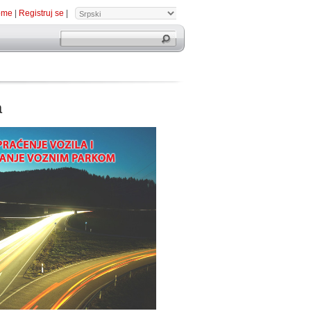
ome
|
Registruj se
|
a