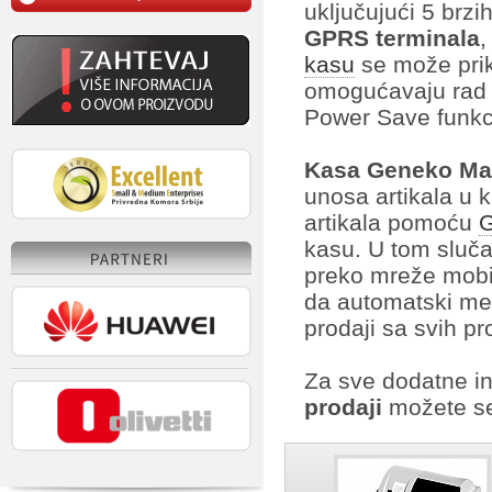
uključujući 5 brzih
GPRS terminala
,
kasu
se može prikl
omogućavaju rad 
Power Save funkci
Kasa Geneko Ma
unosa artikala u 
artikala pomoću
G
kasu. U tom sluča
preko mreže mobil
da automatski menj
prodaji sa svih p
Za sve dodatne i
prodaji
možete se