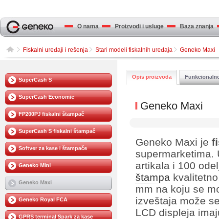
O nama
Proizvodi i usluge
Baza znanja
Fiskalni uređaji i rešenja
Stari modeli fiskalnih uređaja
Geneko Maxi
Opis proizvoda
Funkcionaln
SuperCash S
SuperCash Economic
Geneko Maxi
FP200PJ fiskalni štampač
SuperCash S fiskalni štampač
Geneko Maxi je
f
Softver za kase i štampače
supermarketima. 
artikala i 100 ode
Geneko Mini
štampa
kvalitetno
Geneko Maxi
mm na koju se mož
izveštaja može se
Geneko Royal FCA
LCD displeja imaj
GPRS terminal Spark za kase