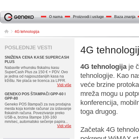
O nama
Proizvodi i usluge
Baza znanja
4G tehnologija
4G tehnologi
POSLEDNJE VESTI
SNIŽENA CENA KASE SUPERCASH
PLUS
4G tehnologija
je č
Nabavite vrhunsku fiskalnu kasu
SuperCash Plus za 150 € + PDV. Ovo
tehnologije. Kao na
je jedna od najpouzdanijih kasa na
tržištu. Ne plaća se licenca za LPFR.
veće brzine protoka
Vidi više
mreža mogu u potpun
GENEKO POS ŠTAMPAČI GPP-60 I
GPP-80
konferencija, mobil
Geneko POS štampači za sva prodajna
mesta koja koriste računar za izdavanje
toga drugog.
fiskalnih računa. Povezivanje preko
USB-a, brzina štampe 100-160
mm/sec, automatsko sečenje papira...
Vidi više
Začetak 4G tehnolog
pokrenut WiMAX sta