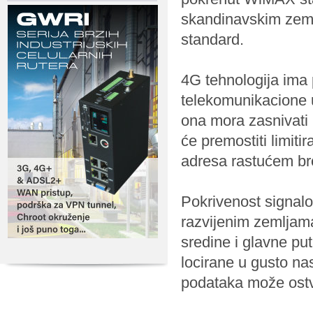
skandinavskim zeml
standard.
4G tehnologija ima
telekomunikacione un
ona mora zasnivati i
će premostiti limiti
adresa rastućem bro
Pokrivenost signal
razvijenim zemljam
sredine i glavne p
locirane u gusto na
podataka može ostv