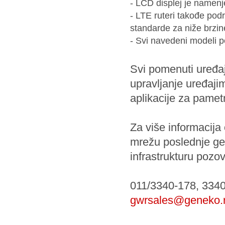
- LCD displej je namenj
- LTE ruteri takođe po
standarde za niže brzin
- Svi navedeni modeli p
Svi pomenuti uređaj
upravljanje uređaji
aplikacije za pamet
Za više informacija
mrežu poslednje gen
infrastrukturu pozov
011/3340-178, 334
gwrsales@geneko.