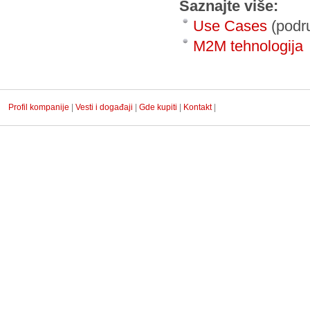
Saznajte više:
Use Cases
(podr
M2M tehnologija
Profil kompanije
|
Vesti i događaji
|
Gde kupiti
|
Kontakt
|