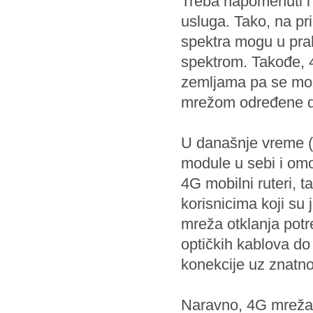
Treba napomenuti i 
usluga. Tako, na pr
spektra mogu u pra
spektrom. Takođe, 
zemljama pa se mož
mrežom određene d
U današnje vreme (2
module u sebi i omo
4G mobilni ruteri, 
korisnicima koji su
mreža otklanja pot
optičkih kablova do 
konekcije uz znatno
Naravno, 4G mreža n