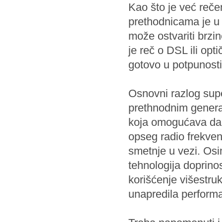
Kao što je već reč
prethodnicama je u
može ostvariti brzi
je reč o DSL ili opt
gotovo u potpunosti
Osnovni razlog sup
prethnodnim generac
koja omogućava da s
opseg radio frekven
smetnje u vezi. Osi
tehnologija doprin
korišćenje višestru
unapredila perform