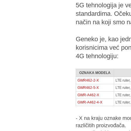
5G tehnologija je ve
standardima. Očekuj
način na koji smo n
Geneko je, kao jed
korisnicima već pon
4G tehnologiju:
OZNAKA MODELA
GWR462-2-X
LTE ruter
GWR462-5-X
LTE ruter
GWR-A462-X
LTE ruter
GWR-A462-4-X
LTE ruter
- X na kraju oznake mo
različitih proizvođača.